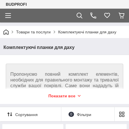
BUDPROFI
Товари та послуги
Комплектуючі планки для даху
Комплектуючі планки для даху
Пропонуємо повний комплект елементів,
необхідних для правильного монтажу та тривалої
служби вашої покрівлі. Саме вони нададуть їй
досконалого і завершеного вигляду.
Показати все
Дах - це не лише покрівля, а цілий комплекс, який
включає в себе окрім покрівлі, стропильну
частину, плівку, утеплювач, засоби кріплення, а
Сортування
0
Фільтри
також покрівельні планки. Такі планки
виготовляються з того ж самого металу, що й
металочерепиця, хоча їх використовують в