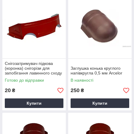
комплексі з бітумною, керамічною черепицею та
іншими видами покрівлі.
До цих комплектуючих відносяться: торцева або
вітрова планка, карнизна планка, єндова нижня та
верхня (декоративна), планка примикання
(стикова), коньок круглий або трикутний, а також
снігозатримувач планочний та півкруглий.
Нижче Ви можете переглянути покрівельну схему
кріплення планок.
Снігозатримувач підкова
(коронка) снігорізи для
Заглушка конька круглого
запобігання лавинного сходу
напівкругла 0,5 мм Arcelor
снігу з поверхні покрівлі
Готово до відправки
В наявності
20
250
₴
₴
Купити
Купити