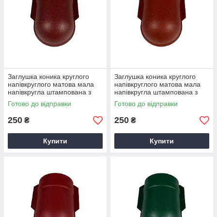
Заглушка коника круглого
Заглушка коника круглого
напівкруглого матова мала
напівкруглого матова мала
напівкругла штампована з
напівкругла штампована з
0,5мм Arcelor RAL 3005
0,5мм Arcelor 3009 Червоний
Готово до відправки
Готово до відправки
окис червоний
250
250
₴
₴
Купити
Купити