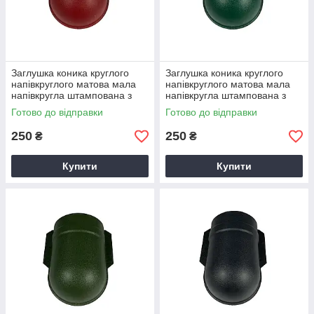
Заглушка коника круглого
Заглушка коника круглого
напівкруглого матова мала
напівкруглого матова мала
напівкругла штампована з
напівкругла штампована з
0,5мм Arcelor RAL 3011
0,5мм Arcelor RAL 6005
Готово до відправки
Готово до відправки
яскраво-червоний
Зелений
250
250
₴
₴
Купити
Купити