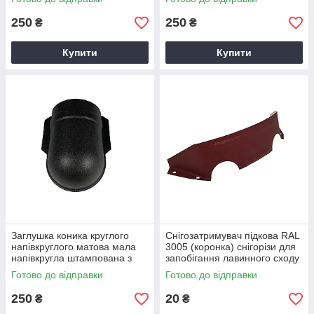
250
250
₴
₴
Купити
Купити
Заглушка коника круглого
Снігозатримувач підкова RAL
напівкруглого матова мала
3005 (коронка) снігорізи для
напівкругла штампована з
запобігання лавинного сходу
0,5мм Arcelor RAL 9005
снігу з поверхні покрівлі
Готово до відправки
Готово до відправки
Глибокий
250
20
₴
₴