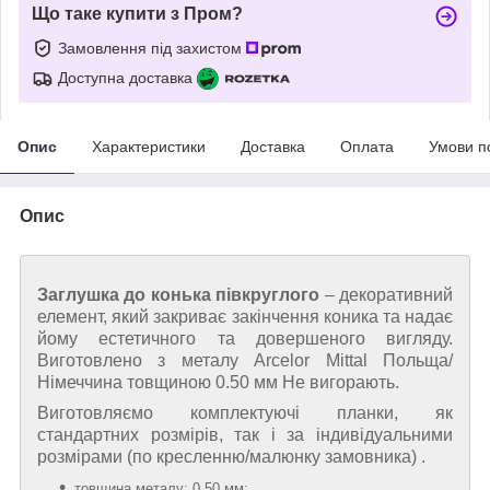
Що таке купити з Пром?
Замовлення під захистом
Доступна доставка
Опис
Характеристики
Доставка
Оплата
Умови п
Опис
Заглушка до конька півкруглого
– декоративний
елемент, який закриває закінчення коника та надає
йому естетичного та довершеного вигляду.
Виготовлено з металу Arcelor Mittal Польща/
Німеччина товщиною 0.50 мм Не вигорають.
Виготовляємо комплектуючі планки, як
стандартних розмірів, так і за індивідуальними
розмірами (по кресленню/малюнку замовника) .
товщина металу: 0,50 мм;