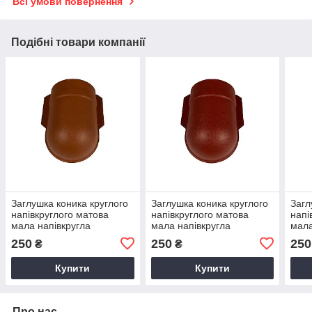
Всі умови повернення
Подібні товари компанії
Заглушка коника круглого
Заглушка коника круглого
Загл
напівкруглого матова
напівкруглого матова
напі
мала напівкругла
мала напівкругла
мала
штампована з 0,5мм
штампована з 0,5мм
штам
250
250
250
₴
₴
Arcelor RAL 8004 цегляний
Arcelor 3009 Червоний
Arce
окис червоний
зел
Купити
Купити
Про нас