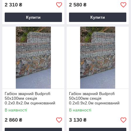
2 310
2 580
₴
₴
Купити
Купити
Габіон зварний Budprofi
Габіон зварний Budprofi
50х100мм секція
50х100мм секція
0.2х0.8х2.0м оцинкований
0.2х0.9х2.0м оцинкований
для огорожі
для огорожі
В наявності
В наявності
2 860
3 130
₴
₴