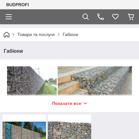
BUDPROFI
Товари та послуги
Габіони
Габіони
Показати все