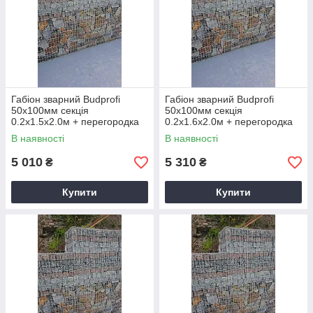
Габіон зварний Budprofi
Габіон зварний Budprofi
50х100мм секція
50х100мм секція
0.2х1.5х2.0м + перегородка
0.2х1.6х2.0м + перегородка
оцинкований для огорожі
оцинкований для огорожі
В наявності
В наявності
5 010
5 310
₴
₴
Купити
Купити