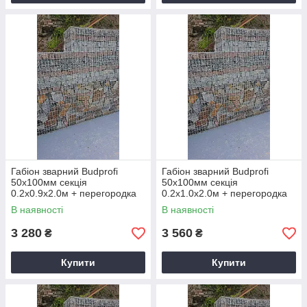
безпечний для усього живого, але і чудово
поєднується з природою;
досить просто зробити габіон своїми
руками, якщо порівнювати із зведенням
інших огорож;
невисока вартість – отримуючи надійну,
міцну огорожу, можна зберегти значні кошти,
що іноді доходять до 50-60% у порівнянні з
іншими огорожами;
поглинає шум – він чудово справляється із
стороннім шумом, він розсіюється,
Габіон зварний Budprofi
Габіон зварний Budprofi
зустрічаючи таку перешкоду на своєму
50х100мм секція
50х100мм секція
шляху.
0.2х0.9х2.0м + перегородка
0.2х1.0х2.0м + перегородка
оцинкований для огорожі
оцинкований для огорожі
В наявності
В наявності
3 280
3 560
₴
₴
Купити
Купити