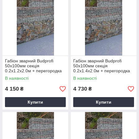
Габіон зварний Budprofi
Габіон зварний Budprofi
50х100мм секція
50х100мм секція
0.2х1.2х2.0м + перегородка
0.2х1.4х2.0м + перегородка
оцинкований для огорожі
оцинкований для огорожі
В наявності
В наявності
4 150
4 730
₴
₴
Купити
Купити