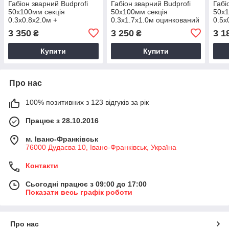
Габіон зварний Budprofi
Габіон зварний Budprofi
Габі
50х100мм секція
50х100мм секція
50х1
0.3х0.8х2.0м +
0.3х1.7х1.0м оцинкований
0.5х
перегородка оцинкований
для огорожі
для 
3 350
3 250
3 1
₴
₴
для огорожі
Купити
Купити
Про нас
100% позитивних з 123 відгуків за рік
Працює з 28.10.2016
м. Івано-Франківськ
76000 Дудаєва 10, Івано-Франківськ, Україна
Контакти
Сьогодні працює з 09:00 до 17:00
Показати весь графік роботи
Про нас