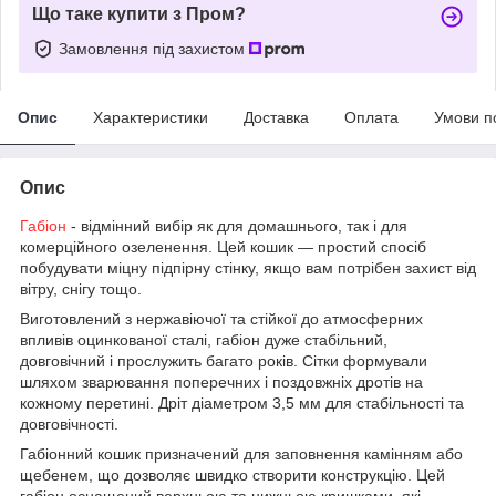
Що таке купити з Пром?
Замовлення під захистом
Опис
Характеристики
Доставка
Оплата
Умови п
Опис
Габіон
- відмінний вибір як для домашнього, так і для
комерційного озеленення. Цей кошик — простий спосіб
побудувати міцну підпірну стінку, якщо вам потрібен захист від
вітру, снігу тощо.
Виготовлений з нержавіючої та стійкої до атмосферних
впливів оцинкованої сталі, габіон дуже стабільний,
довговічний і прослужить багато років. Сітки формували
шляхом зварювання поперечних і поздовжніх дротів на
кожному перетині. Дріт діаметром 3,5 мм для стабільності та
довговічності.
Габіонний кошик призначений для заповнення камінням або
щебенем, що дозволяє швидко створити конструкцію. Цей
габіон оснащений верхньою та нижньою кришками, які