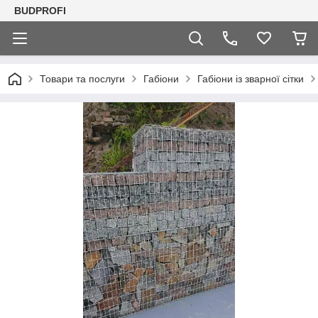
BUDPROFI
Товари та послуги
Габіони
Габіони із зварної сітки