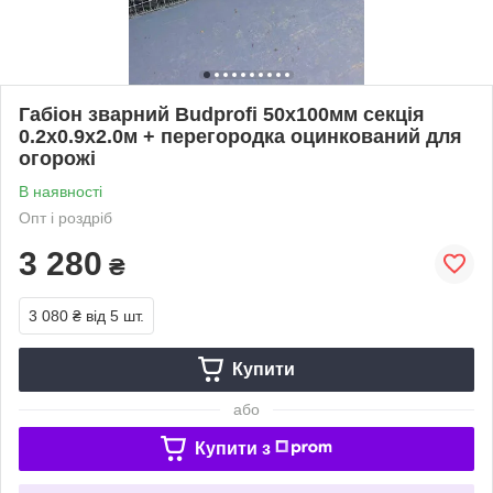
Габіон зварний Budprofi 50х100мм секція
0.2х0.9х2.0м + перегородка оцинкований для
огорожі
В наявності
Опт і роздріб
3 280
₴
3 080 ₴
від 5 шт.
Купити
або
Купити з