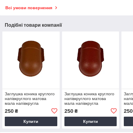
Всі умови повернення
Подібні товари компанії
Заглушка коника круглого
Заглушка коника круглого
Загл
напівкруглого матова
напівкруглого матова
напі
мала напівкругла
мала напівкругла
мала
штампована з 0,5мм
штампована з 0,5мм
штам
250
250
250
₴
₴
Arcelor RAL 8004 цегляний
Arcelor 3009 Червоний
Arce
окис червоний
зел
Купити
Купити