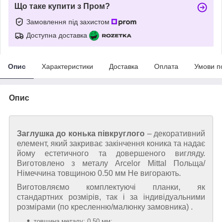
Що таке купити з Пром?
Замовлення під захистом
Доступна доставка
Опис
Характеристики
Доставка
Оплата
Умови п
Опис
Заглушка до конька півкруглого
– декоративний
елемент, який закриває закінчення коника та надає
йому естетичного та довершеного вигляду.
Виготовлено з металу Arcelor Mittal Польща/
Німеччина товщиною 0.50 мм Не вигорають.
Виготовляємо комплектуючі планки, як
стандартних розмірів, так і за індивідуальними
розмірами (по кресленню/малюнку замовника) .
товщина металу: 0,50 мм;