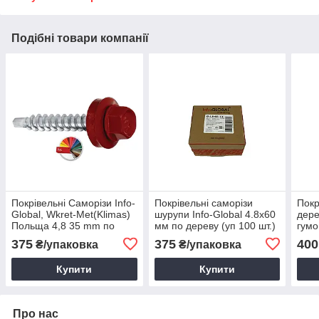
Подібні товари компанії
Покрівельні Саморізи Info-
Покрівельні саморізи
Покр
Global, Wkret-Met(Klimas)
шурупи Info-Global 4.8х60
дере
Польща 4,8 35 mm по
мм по дереву (уп 100 шт.)
гумо
дереву для даху
RAL 3011 яскраво
Glob
375
375
400
₴/упаковка
₴/упаковка
червоний, коричнево-
Само
червоний
мета
Купити
Купити
про
Про нас