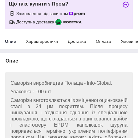
Що таке купити з Пром?
Замовлення під захистом
Доступна доставка
Опис
Характеристики
Доставка
Оплата
Умови п
Опис
Саморізи виробництва Польща - Info-Global.
Упаковка - 100 шт.
Саморізи виготовляються із зміцненої оцинкованій
сталі з 24 μм покриттям. Після процесу
цинкування і з'єднання єднання із спеціальною
прокладкою, що складається з оцинкованої шайби
і еластомеру EPDM, капелюшок шурупа
покривається термічно укріпленим поліефірним
порошком. Це гарантує високу якість оболонки,