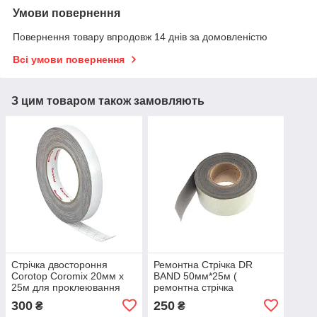
Умови повернення
Повернення товару впродовж 14 днів за домовленістю
Всі умови повернення
З цим товаром також замовляють
Стрічка двостороння
Ремонтна Стрічка DR
Corotop Coromix 20мм х
BAND 50мм*25м (
25м для проклеювання
ремонтна стрічка
гідробар'єр склеювання
тканинна для склеювання
300
250
₴
₴
супердифузійної
мембран )