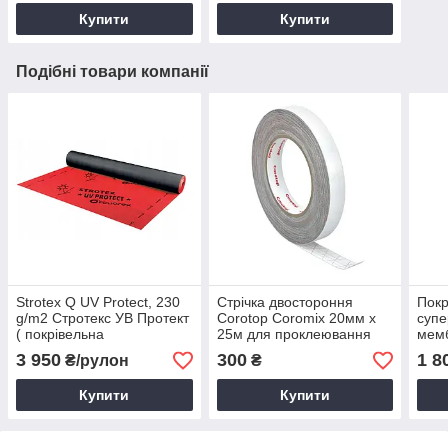
мембрани
Купити
Купити
Подібні товари компанії
Strotex Q UV Protect, 230
Стрічка двостороння
Покр
g/m2 Стротекс УВ Протект
Corotop Coromix 20мм х
супе
( покрівельна
25м для проклеювання
мемб
супердифузійна
гідробар'єр склеювання
Stro
3 950
300
1 8
₴/рулон
₴
мембрана стротекс для
супердифузійної
покр
покрівлі )
мембрани
Купити
Купити