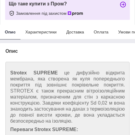
Що таке купити з Пром?
Замовлення під захистом
Опис
Характеристики
Доставка
Оплата
Умови п
Опис
Strotex SUPREME
це дифузійно відкрита
мембрана, яка створена як куля попереднього
покриття під зовнішнє покрівельне покриття.
STROTEX є також прекрасним вітроізоляційним
матеріалом, призначеним для стін з каркасною
конструкцією. Завдяки коефіцієнту Sd 0,02 м вона
знаходить застосування на дахах з термоізоляцією
до повної висоти крокви, де вона укладається
безпосередньо на ізоляцію.
Переваги Strotex SUPREME: