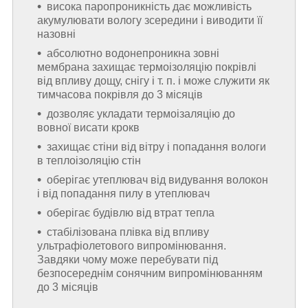
висока паропроникність дає можливість
акумулювати вологу зсередини і виводити її
назовні
абсолютно водонепроникна зовні
мембрана захищає термоізоляцію покрівлі
від впливу дощу, снігу і т. п. і може служити як
тимчасова покрівля до 3 місяців
дозволяє укладати термоізаляцію до
вовної висати крокв
захищає стіни від вітру і попадання вологи
в теплоізоляцію стін
оберігає утеплювач від видування волокон
і від попадання пилу в утеплювач
оберігає будівлю від втрат тепла
стабілізована плівка від впливу
ультрафіолетового випромінювання.
Завдяки чому може перебувати під
безпосереднім сонячним випромінюванням
до 3 місяців