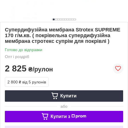
Супердифузійна мембрана Strotex SUPREME
170 г/м.кв. ( покрівельна супердифузійна
мембрана стротекс супрім для покрівлі )
Готово до відправки
Опт і роздріб
2 825
₴/рулон
2 800 ₴
від 5 рулонів
Купити
або
Купити з