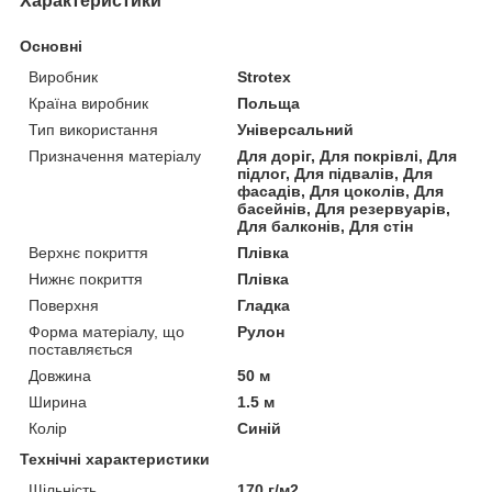
Характеристики
Основні
Виробник
Strotex
Країна виробник
Польща
Тип використання
Універсальний
Призначення матеріалу
Для доріг, Для покрівлі, Для
підлог, Для підвалів, Для
фасадів, Для цоколів, Для
басейнів, Для резервуарів,
Для балконів, Для стін
Верхнє покриття
Плівка
Нижнє покриття
Плівка
Поверхня
Гладка
Форма матеріалу, що
Рулон
поставляється
Довжина
50 м
Ширина
1.5 м
Колір
Синій
Технічні характеристики
Щільність
170 г/м2