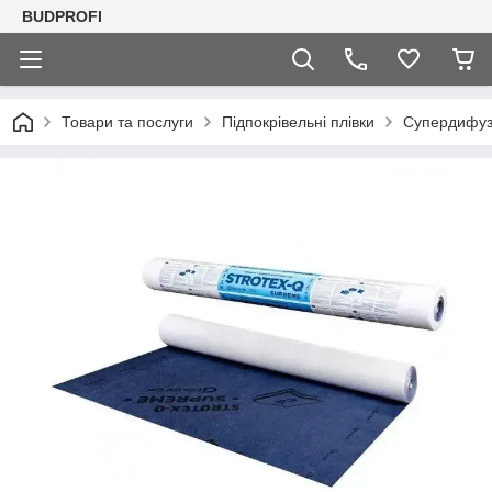
BUDPROFI
Товари та послуги
Підпокрівельні плівки
Супердифузі