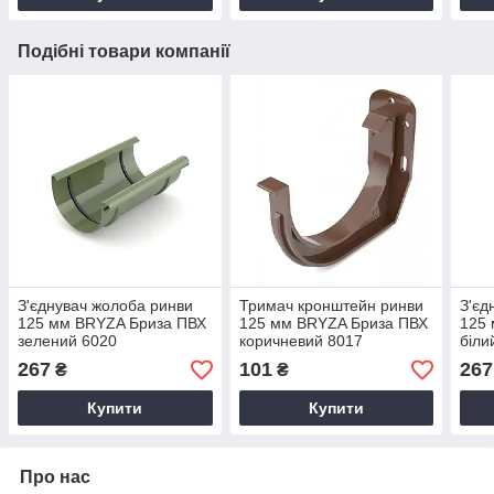
Подібні товари компанії
З'єднувач жолоба ринви
Тримач кронштейн ринви
З'єд
125 мм BRYZA Бриза ПВХ
125 мм BRYZA Бриза ПВХ
125
зелений 6020
коричневий 8017
біли
267
101
267
₴
₴
Купити
Купити
Про нас