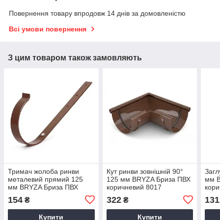
Повернення товару впродовж 14 днів за домовленістю
Всі умови повернення
З цим товаром також замовляють
Тримач жолоба ринви
Кут ринви зовнішній 90°
Загл
металевий прямий 125
125 мм BRYZA Бриза ПВХ
мм 
мм BRYZA Бриза ПВХ
коричневий 8017
кори
коричневий 8017
154
322
131
₴
₴
Купити
Купити