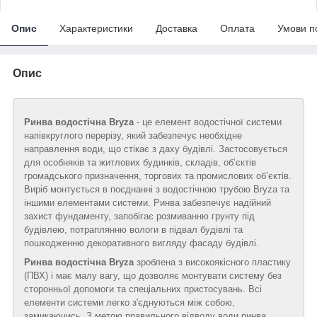
Опис
Характеристики
Доставка
Оплата
Умови п
Опис
Ринва водостічна Bryza
- це елемент водостічної системи
напівкруглого перерізу, який забезпечує необхідне
направлення води, що стікає з даху будівлі. Застосовується
для особняків та житлових будинків, складів, об’єктів
громадського призначення, торгових та промислових об’єктів.
Виріб монтується в поєднанні з водостічною трубою Bryza та
іншими елементами системи. Ринва забезпечує надійний
захист фундаменту, запобігає розмиванню грунту під
будівлею, потраплянню вологи в підвал будівлі та
пошкодженню декоративного вигляду фасаду будівлі.
Ринва водостічна Bryza
зроблена з високоякісного пластику
(ПВХ) і має малу вагу, що дозволяє монтувати систему без
сторонньої допомоги та спеціальних пристосувань. Всі
елементи системи легко з'єднуються між собою,
замикаючись. З метою правильного відводу води ринва