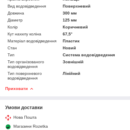
Вид водовідведення
Поверхневий
Довжина
300 мм
Діаметр
125 мм
Колір
Коричневий
Кут нахилу коліна
67,5°
Матеріал водовідведення
Пластик
Стан
Новий
Тип
Система водовідведення
Тип організованого
Зовнішній
водовідведення
Тип поверхневого
Лінійний
водовідведення
Приховати
Умови доставки
Нова Пошта
Магазини Rozetka