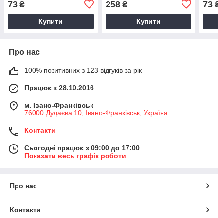
73
258
73
₴
₴
Винно-червоний темна-
темна-вишня
Винн
вишня
виш
Купити
Купити
Про нас
100% позитивних з 123 відгуків за рік
Працює з 28.10.2016
м. Івано-Франківськ
76000 Дудаєва 10, Івано-Франківськ, Україна
Контакти
Сьогодні працює з 09:00 до 17:00
Показати весь графік роботи
Про нас
Контакти