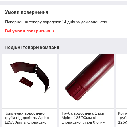
Умови повернення
Повернення товару впродовж 14 днів за домовленістю
Всі умови повернення
Подібні товари компанії
Кріплення водостічної
Труба водостічна 1 м.п.
Кріп
труби під дюбель Alpine
Alpine 125/90мм зі
труб
125/90мм зі словацької
словацької сталі 0,6 мм
125/
сталі 0,6 мм RAL 3005
RAL 3005 Винно-червоний
стал