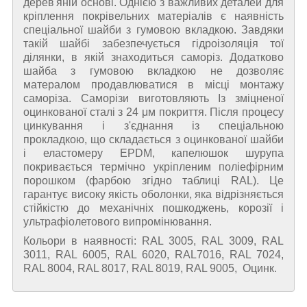
дерев'яній основі. Однією з важливих деталей для
кріплення покрівельних матеріалів є наявність
спеціальної шайби з гумовою вкладкою. Завдяки
такій шайбі забезпечується гідроізоляція тої
ділянки, в якій знаходиться саморіз. Додатково
шайба з гумовою вкладкою не дозволяє
матералом продавлюватися в місці монтажу
саморіза. Саморізи виготовляють Із зміцненої
оцинкованої сталі з 24 μм покриття. Після процесу
цинкування і з'єднання із спеціальною
прокладкою, що складається з оцинкованої шайби
і еластомеру EPDM, капелюшок шурупа
покривається термічно укріпленим поліефірним
порошком (фарбою згідно таблиці RAL). Це
гарантує високу якість оболонки, яка відрізняється
стійкістю до механічніх пошкоджень, корозії і
ультрафіолетового випромінювання.
Кольори в наявності: RAL 3005, RAL 3009, RAL
3011, RAL 6005, RAL 6020, RAL7016, RAL 7024,
RAL 8004, RAL 8017, RAL 8019, RAL 9005, Оцинк.