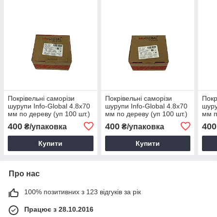
Покрівельні саморізи
Покрівельні саморізи
Покр
шурупи Info-Global 4.8х70
шурупи Info-Global 4.8х70
шуру
мм по дереву (уп 100 шт.)
мм по дереву (уп 100 шт.)
мм п
RAL 3005 темно-вишня,
RAL 3009 червоний,
RAL 
400
400
400
₴/упаковка
₴/упаковка
винно-червоний
червоний окис
черв
чер
Купити
Купити
Про нас
100% позитивних з 123 відгуків за рік
Працює з 28.10.2016