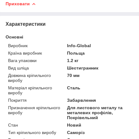
Приховати
Характеристики
Основні
Виробник
Info-Global
Країна виробник
Польща
Вага упаковки
1.2 кг
Вид шліца
Шестигранник
Довжина кріпильного
70 мм
виробу
Матеріал кріпильного
Сталь
виробу
Покриття
Забарвлення
Призначення кріпильного
Для листового металу та
виробу
металевих профілів,
Покрівельний
Стан
Новий
Тип кріпильного виробу
Саморіз