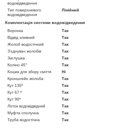
водовідведення
Тип поверхневого
Лінійний
водовідведення
Комплектація системи водовідведення
Воронка
Так
Відвід зливний
Так
Жолоб водостічний
Так
З'єднувач жолобів
Так
Заглушка
Так
Коліно 45°
Так
Кошик для збору сміття
Ні
Кронштейн жолоба
Так
Кут 135º
Так
Кут 67 º
Так
Кут 90º
Так
Лоток водовідвідний
Так
Муфта сполучна
Так
Труба водостічна
Так