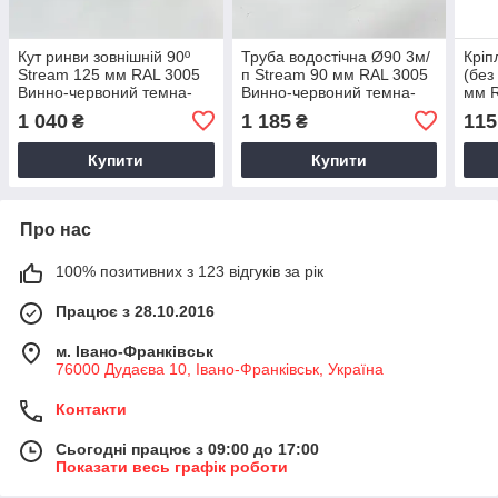
Кут ринви зовнішній 90º
Труба водостічна Ø90 3м/
Кріп
Stream 125 мм RAL 3005
п Stream 90 мм RAL 3005
(без
Винно-червоний темна-
Винно-червоний темна-
мм R
вишня
вишня
черв
1 040
1 185
115
₴
₴
Купити
Купити
Про нас
100% позитивних з 123 відгуків за рік
Працює з 28.10.2016
м. Івано-Франківськ
76000 Дудаєва 10, Івано-Франківськ, Україна
Контакти
Сьогодні працює з 09:00 до 17:00
Показати весь графік роботи