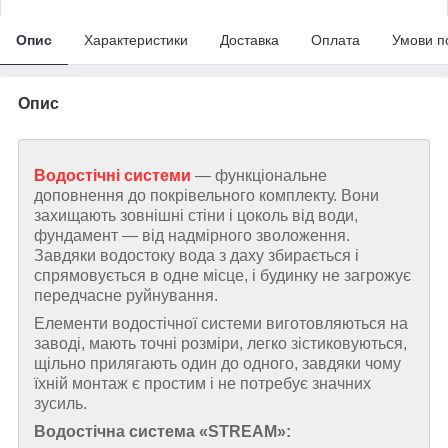
Опис
Характеристики
Доставка
Оплата
Умови п
Опис
Водостічні системи
— функціональне
доповнення до покрівельного комплекту. Вони
захищають зовнішні стіни і цоколь від води,
фундамент — від надмірного зволоження.
Завдяки водостоку вода з даху збирається і
спрямовується в одне місце, і будинку не загрожує
передчасне руйнування.
Елементи водостічної системи виготовляються на
заводі, мають точні розміри, легко зістиковуються,
щільно прилягають один до одного, завдяки чому
їхній монтаж є простим і не потребує значних
зусиль.
Водостічна система «STREAM»: