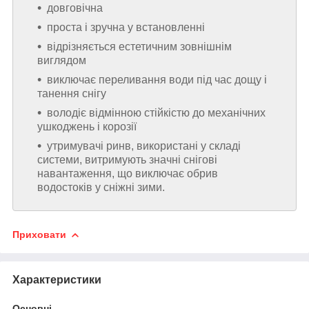
довговічна
проста і зручна у встановленні
відрізняється естетичним зовнішнім
виглядом
виключає переливання води під час дощу і
танення снігу
володіє відмінною стійкістю до механічних
ушкоджень і корозії
утримувачі ринв, використані у складі
системи, витримують значні снігові
навантаження, що виключає обрив
водостоків у сніжні зими.
Приховати
Характеристики
Основні