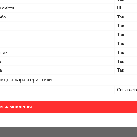
 сміття
Ні
оба
Так
Так
Так
Так
дний
Так
а
Так
а
Так
ицькі характеристики
Світло-сі
ля замовлення