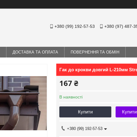
+380 (99) 192-57-53
+380 (97) 487-3
ДОСТАВКА ТА ОПЛАТА
ПОВЕРНЕННЯ ТА ОБМІН
Гак до крокви довгий L-210мм St
167 ₴
В наявності
Купити
Купити
+380 (99) 192-57-53