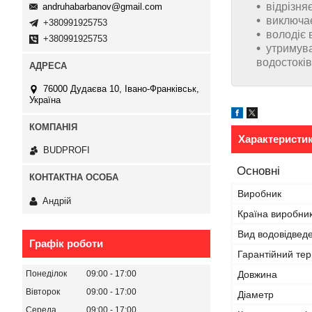
відрізня
andruhabarbanov@gmail.com
виключає
+380991925753
володіє 
+380991925753
утримува
водостоків
76000 Дудаєва 10, Івано-Франківськ,
Україна
Характеристи
BUDPROFI
Основні
Виробник
Андрій
Країна виробни
Вид водовідвед
Графік роботи
Гарантійний тер
Понеділок
09:00
17:00
Довжина
Вівторок
09:00
17:00
Діаметр
Середа
09:00
17:00