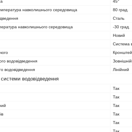
на
45°
емпература навколишнього середовища
80 град.
ідведення
Сталь
пература навколишнього середовища
-30 град.
Новий
Система 
чого
Кронштей
ого водовідведення
Зовнішній
го водовідведення
Лінійний
 системи водовідведення
Так
Так
ний
Так
ів
Так
Так
Так