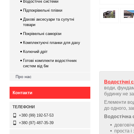
Водостічні системи
Підпокрівельні плівки
Дахові аксесуари та супутні
товари
Покрівельні саморізи
Комплектуючі планки для даху
Колючий дріт
Готові комплекти водостічних
систем від 6м
Про нас
Водостічні 
води, фундам
Контакти
будинку не з
Елементи вод
до одного, за
+380 (99) 192-57-53
Водостічна
+380 (97) 487-35-39
довговіч
проста і