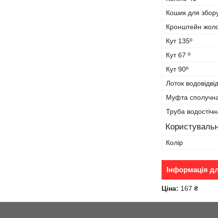
Кошик для збору
Кронштейн жол
Кут 135º
Кут 67 º
Кут 90º
Лоток водовідві
Муфта сполучн
Труба водостічн
Користувальн
Колір
Інформація д
Ціна:
167 ₴