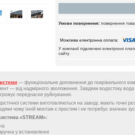
повернення това
У компанії підключені електронні пла
сайту.
системи
— функціональне доповнення до покрівельного компл
ент — від надмірного зволоження. Завдяки водостоку вода з 
агрожує передчасне руйнування.
остічної системи виготовляються на заводі, мають точні роз
вдяки чому їхній монтаж є простим і не потребує значних зус
 система «STREAM»:
на
 зручна у встановленні