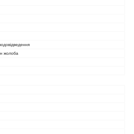
водовідведення
н жолоба