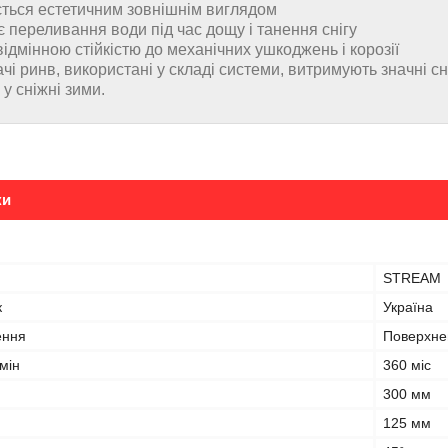
ється естетичним зовнішнім виглядом
 переливання води під час дощу і танення снігу
відмінною стійкістю до механічних ушкоджень і корозії
чі ринв, використані у складі системи, витримують значні 
 у сніжні зими.
ки
STREAM
к
Україна
ення
Поверхне
мін
360 міс
300 мм
125 мм