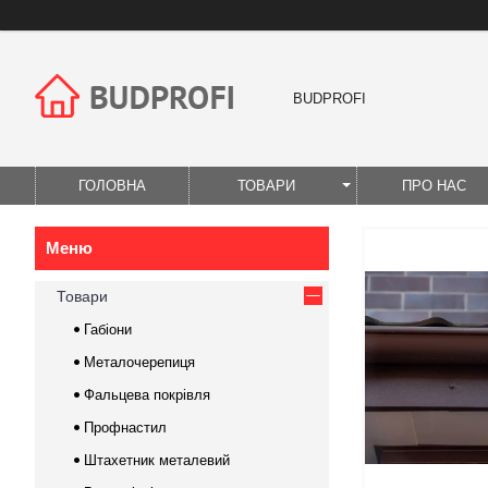
BUDPROFI
ГОЛОВНА
ТОВАРИ
ПРО НАС
Товари
Габіони
Металочерепиця
Фальцева покрівля
Профнастил
Штахетник металевий