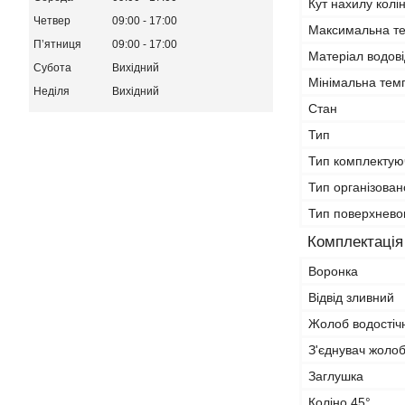
Кут нахилу колі
Четвер
09:00
17:00
Максимальна т
Пʼятниця
09:00
17:00
Матеріал водов
Субота
Вихідний
Мінімальна тем
Неділя
Вихідний
Стан
Тип
Тип комплектую
Тип організован
Тип поверхнево
Комплектація
Воронка
Відвід зливний
Жолоб водостіч
З'єднувач жолоб
Заглушка
Коліно 45°