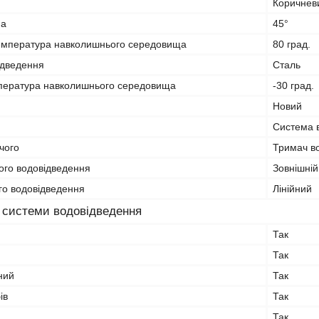
Коричнев
на
45°
емпература навколишнього середовища
80 град.
ідведення
Сталь
пература навколишнього середовища
-30 град.
Новий
Система 
чого
Тримач во
ого водовідведення
Зовнішній
го водовідведення
Лінійний
 системи водовідведення
Так
Так
ний
Так
ів
Так
Так