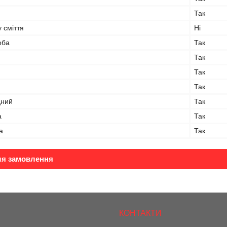
Так
 сміття
Ні
оба
Так
Так
Так
Так
дний
Так
а
Так
а
Так
ля замовлення