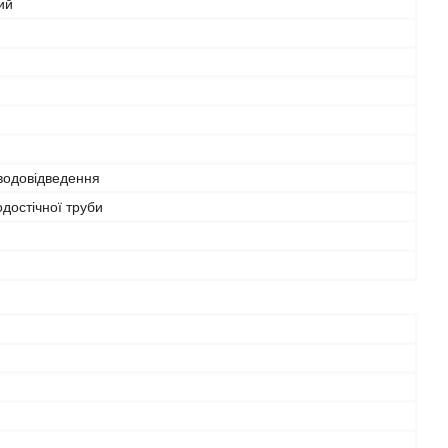
ий
водовідведення
достічної труби