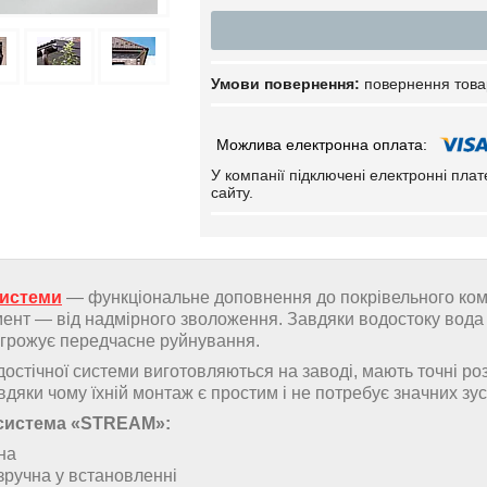
повернення това
У компанії підключені електронні пла
сайту.
системи
— функціональне доповнення до покрівельного компл
ент — від надмірного зволоження. Завдяки водостоку вода з 
агрожує передчасне руйнування.
остічної системи виготовляються на заводі, мають точні роз
вдяки чому їхній монтаж є простим і не потребує значних зус
 система «STREAM»:
на
 зручна у встановленні