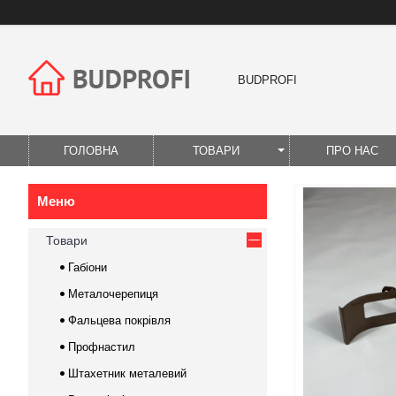
BUDPROFI
ГОЛОВНА
ТОВАРИ
ПРО НАС
Товари
Габіони
Металочерепиця
Фальцева покрівля
Профнастил
Штахетник металевий