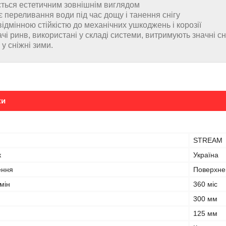
ється естетичним зовнішнім виглядом
 переливання води під час дощу і танення снігу
відмінною стійкістю до механічних ушкоджень і корозії
чі ринв, використані у складі системи, витримують значні 
 у сніжні зими.
ки
STREAM
к
Україна
ення
Поверхне
мін
360 міс
300 мм
125 мм