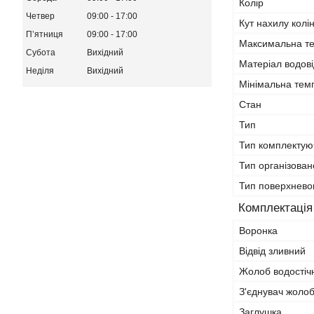
Колір
Четвер
09:00
17:00
Кут нахилу колі
Пʼятниця
09:00
17:00
Максимальна т
Субота
Вихідний
Матеріал водов
Неділя
Вихідний
Мінімальна тем
Стан
Тип
Тип комплектую
Тип організован
Тип поверхнево
Комплектація
Воронка
Відвід зливний
Жолоб водостіч
З'єднувач жолоб
Заглушка