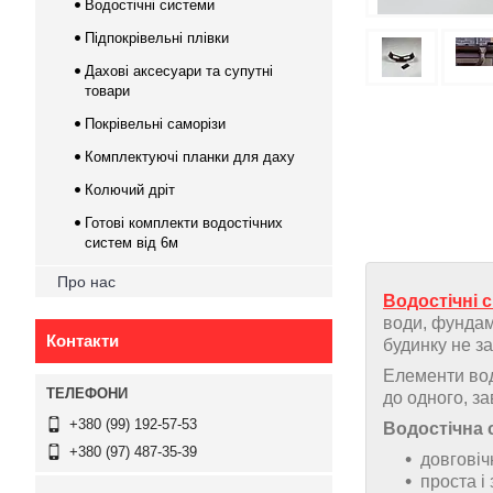
Водостічні системи
Підпокрівельні плівки
Дахові аксесуари та супутні
товари
Покрівельні саморізи
Комплектуючі планки для даху
Колючий дріт
Готові комплекти водостічних
систем від 6м
Про нас
Водостічні 
води, фундам
Контакти
будинку не з
Елементи вод
до одного, за
+380 (99) 192-57-53
Водостічна
+380 (97) 487-35-39
довговіч
проста і