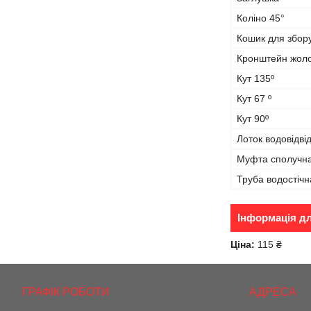
Коліно 45°
Кошик для збору
Кронштейн жол
Кут 135º
Кут 67 º
Кут 90º
Лоток водовідві
Муфта сполучн
Труба водостічн
Інформація д
Ціна:
115 ₴
ГРАФІК РОБОТИ