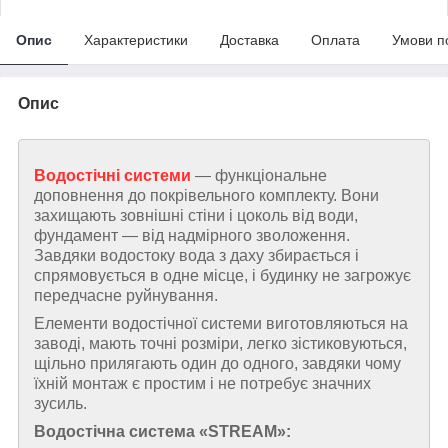
Опис
Характеристики
Доставка
Оплата
Умови п
Опис
Водостічні системи
— функціональне
доповнення до покрівельного комплекту. Вони
захищають зовнішні стіни і цоколь від води,
фундамент — від надмірного зволоження.
Завдяки водостоку вода з даху збирається і
спрямовується в одне місце, і будинку не загрожує
передчасне руйнування.
Елементи водостічної системи виготовляються на
заводі, мають точні розміри, легко зістиковуються,
щільно прилягають один до одного, завдяки чому
їхній монтаж є простим і не потребує значних
зусиль.
Водостічна система «STREAM»: