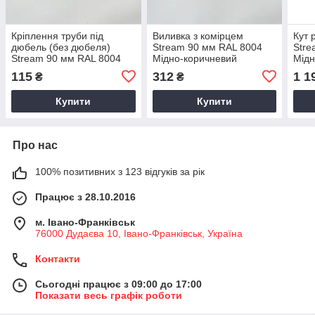
Кріплення труби під
Виливка з комірцем
Кут 
дюбель (без дюбеля)
Stream 90 мм RAL 8004
Stre
Stream 90 мм RAL 8004
Мідно-коричневий
Мідн
Мідно-коричневий
черепично цегляний
чере
115
312
1 1
₴
₴
черепично цегляний
Купити
Купити
Про нас
100% позитивних з 123 відгуків за рік
Працює з 28.10.2016
м. Івано-Франківськ
76000 Дудаєва 10, Івано-Франківськ, Україна
Контакти
Сьогодні працює з 09:00 до 17:00
Показати весь графік роботи