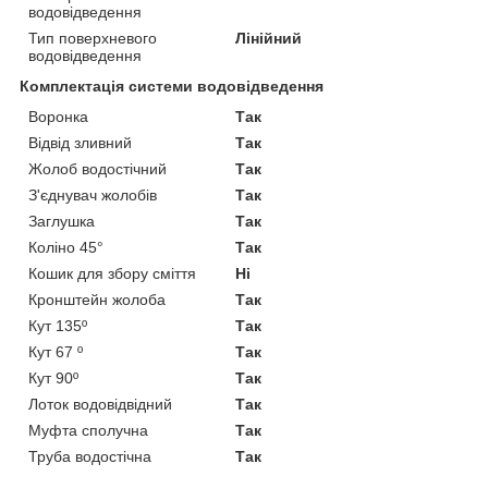
водовідведення
Тип поверхневого
Лінійний
водовідведення
Комплектація системи водовідведення
Воронка
Так
Відвід зливний
Так
Жолоб водостічний
Так
З'єднувач жолобів
Так
Заглушка
Так
Коліно 45°
Так
Кошик для збору сміття
Ні
Кронштейн жолоба
Так
Кут 135º
Так
Кут 67 º
Так
Кут 90º
Так
Лоток водовідвідний
Так
Муфта сполучна
Так
Труба водостічна
Так