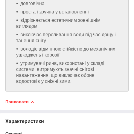
довговічна
проста і зручна у встановленні
відрізняється естетичним зовнішнім
виглядом
виключає переливання води під час дощу і
танення снігу
володіє відмінною стійкістю до механічних
ушкоджень і корозії
утримувачі ринв, використані у складі
системи, витримують значні снігові
навантаження, що виключає обрив
водостоків у сніжні зими.
Приховати
Характеристики
Основні