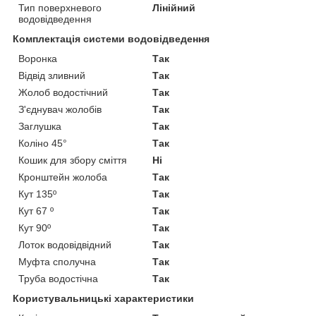
Тип поверхневого
Лінійний
водовідведення
Комплектація системи водовідведення
Воронка
Так
Відвід зливний
Так
Жолоб водостічний
Так
З'єднувач жолобів
Так
Заглушка
Так
Коліно 45°
Так
Кошик для збору сміття
Ні
Кронштейн жолоба
Так
Кут 135º
Так
Кут 67 º
Так
Кут 90º
Так
Лоток водовідвідний
Так
Муфта сполучна
Так
Труба водостічна
Так
Користувальницькі характеристики