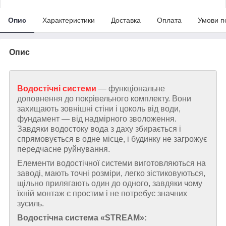
Опис
Характеристики
Доставка
Оплата
Умови п
Опис
Водостічні системи
— функціональне
доповнення до покрівельного комплекту. Вони
захищають зовнішні стіни і цоколь від води,
фундамент — від надмірного зволоження.
Завдяки водостоку вода з даху збирається і
спрямовується в одне місце, і будинку не загрожує
передчасне руйнування.
Елементи водостічної системи виготовляються на
заводі, мають точні розміри, легко зістиковуються,
щільно прилягають один до одного, завдяки чому
їхній монтаж є простим і не потребує значних
зусиль.
Водостічна система «STREAM»: