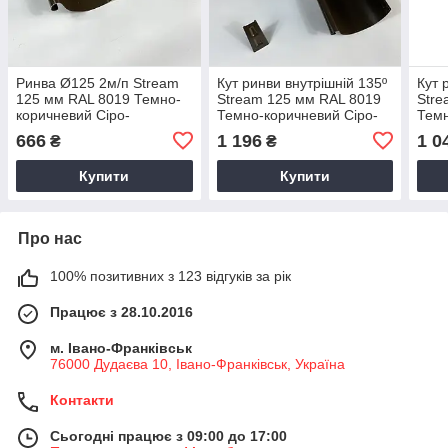
Ринва Ø125 2м/п Stream
Кут ринви внутрішній 135º
Кут 
125 мм RAL 8019 Темно-
Stream 125 мм RAL 8019
Stre
коричневий Сіро-
Темно-коричневий Сіро-
Темн
коричневий
коричневий
кори
666
1 196
1 0
₴
₴
Купити
Купити
Про нас
100% позитивних з 123 відгуків за рік
Працює з 28.10.2016
м. Івано-Франківськ
76000 Дудаєва 10, Івано-Франківськ, Україна
Контакти
Сьогодні працює з 09:00 до 17:00