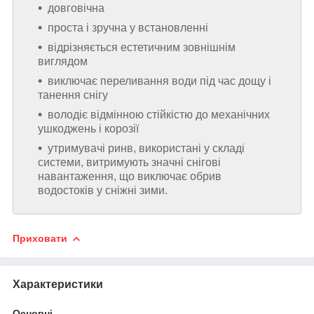
довговічна
проста і зручна у встановленні
відрізняється естетичним зовнішнім
виглядом
виключає переливання води під час дощу і
танення снігу
володіє відмінною стійкістю до механічних
ушкоджень і корозії
утримувачі ринв, використані у складі
системи, витримують значні снігові
навантаження, що виключає обрив
водостоків у сніжні зими.
Приховати
Характеристики
Основні