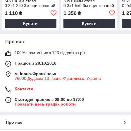
50х100мм стовп
50х100мм стовп
50х1
0.3х1.2х0.3м оцинкований
0.3х1.5х0.3м оцинкований
0.2х
для огорожі
для огорожі
для 
1 110
1 350
1 2
₴
₴
Купити
Купити
Про нас
100% позитивних з 123 відгуків за рік
Працює з 28.10.2016
м. Івано-Франківськ
76000 Дудаєва 10, Івано-Франківськ, Україна
Контакти
Сьогодні працює з 09:00 до 17:00
Показати весь графік роботи
Про нас