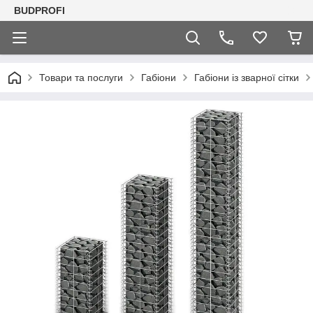
BUDPROFI
Товари та послуги
Габіони
Габіони із зварної сітки