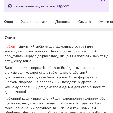
Замовлення під захистом
Опис
Характеристики
Доставка
Оплата
Умови п
Опис
Габіон
- відмінний вибір як для домашнього, так і для
комерційного озеленення. Цей кошик — простий спосіб
побудувати міцну підпірну стінку, якщо вам потрібен захист від
вітру, снігу тощо.
Виготовлений з нержавіючої та стійкої до атмосферних
впливів оцинкованої сталі, габіон дуже стабільний,
довговічний і прослужить багато років. Сітки формували
шляхом зварювання поперечних і поздовжніх дротів на
кожному перетині. Дріт діаметром 3,5 мм для стабільності та
довговічності.
Габіонний кошик призначений для заповнення камінням або
щебенем, що дозволяє швидко створити конструкцію. Цей
габіон оснащений верхньою та нижньою кришками, які
зберігають форму цілого. Крім того, ви можете купити більше