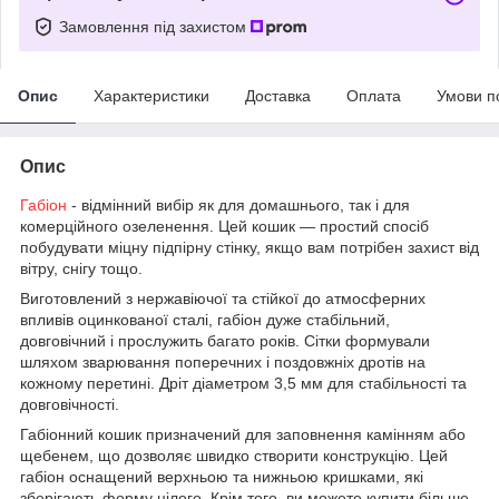
Замовлення під захистом
Опис
Характеристики
Доставка
Оплата
Умови п
Опис
Габіон
- відмінний вибір як для домашнього, так і для
комерційного озеленення. Цей кошик — простий спосіб
побудувати міцну підпірну стінку, якщо вам потрібен захист від
вітру, снігу тощо.
Виготовлений з нержавіючої та стійкої до атмосферних
впливів оцинкованої сталі, габіон дуже стабільний,
довговічний і прослужить багато років. Сітки формували
шляхом зварювання поперечних і поздовжніх дротів на
кожному перетині. Дріт діаметром 3,5 мм для стабільності та
довговічності.
Габіонний кошик призначений для заповнення камінням або
щебенем, що дозволяє швидко створити конструкцію. Цей
габіон оснащений верхньою та нижньою кришками, які
зберігають форму цілого. Крім того, ви можете купити більше