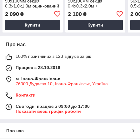
50х100мм секція
50х100мм секція
50х1
0.3х1.0х1.0м оцинкований
0.4х0.3х2.0м +
0.5х
для огорожі
перегородка оцинкований
для 
2 090
2 100
2 0
₴
₴
для огорожі
Купити
Купити
Про нас
100% позитивних з 123 відгуків за рік
Працює з 28.10.2016
м. Івано-Франківськ
76000 Дудаєва 10, Івано-Франківськ, Україна
Контакти
Сьогодні працює з 09:00 до 17:00
Показати весь графік роботи
Про нас