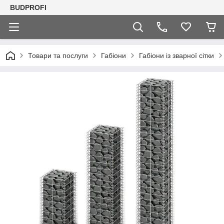
BUDPROFI
Товари та послуги
Габіони
Габіони із зварної сітки