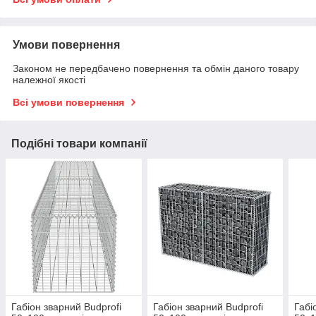
Умови повернення
Законом не передбачено повернення та обмін даного товару
належної якості
Всі умови повернення
Подібні товари компанії
Габіон зварний Budprofi
Габіон зварний Budprofi
Габі