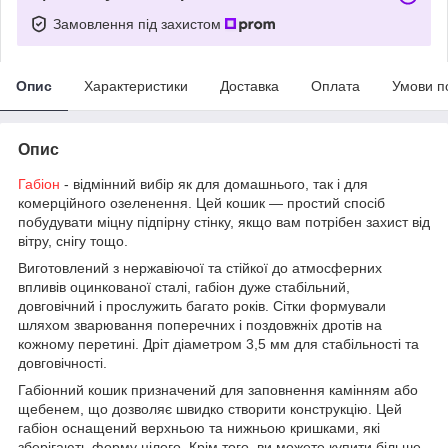
Замовлення під захистом
Опис
Характеристики
Доставка
Оплата
Умови п
Опис
Габіон
- відмінний вибір як для домашнього, так і для
комерційного озеленення. Цей кошик — простий спосіб
побудувати міцну підпірну стінку, якщо вам потрібен захист від
вітру, снігу тощо.
Виготовлений з нержавіючої та стійкої до атмосферних
впливів оцинкованої сталі, габіон дуже стабільний,
довговічний і прослужить багато років. Сітки формували
шляхом зварювання поперечних і поздовжніх дротів на
кожному перетині. Дріт діаметром 3,5 мм для стабільності та
довговічності.
Габіонний кошик призначений для заповнення камінням або
щебенем, що дозволяє швидко створити конструкцію. Цей
габіон оснащений верхньою та нижньою кришками, які
зберігають форму цілого. Крім того, ви можете купити більше