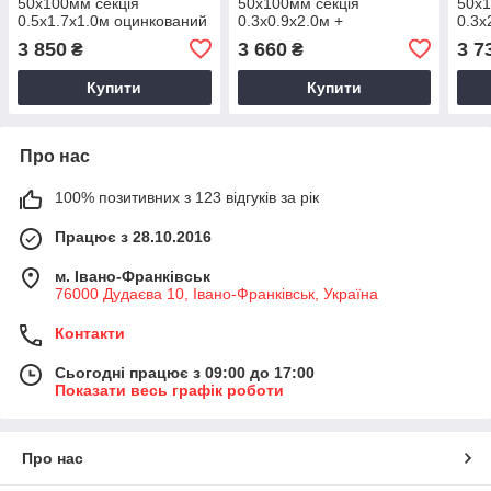
50х100мм секція
50х100мм секція
50х1
0.5х1.7х1.0м оцинкований
0.3х0.9х2.0м +
0.3х
для огорожі
перегородка оцинкований
для 
3 850
3 660
3 7
₴
₴
для огорожі
Купити
Купити
Про нас
100% позитивних з 123 відгуків за рік
Працює з 28.10.2016
м. Івано-Франківськ
76000 Дудаєва 10, Івано-Франківськ, Україна
Контакти
Сьогодні працює з 09:00 до 17:00
Показати весь графік роботи
Про нас