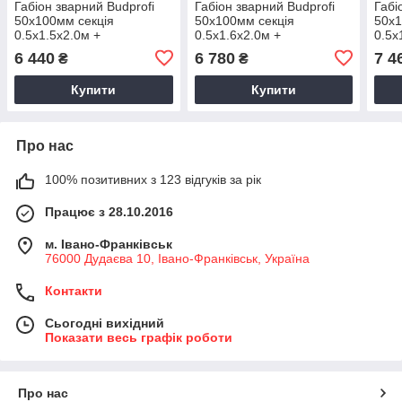
Габіон зварний Budprofi
Габіон зварний Budprofi
Габі
50х100мм секція
50х100мм секція
50х1
0.5х1.5х2.0м +
0.5х1.6х2.0м +
0.5х
перегородка оцинкований
перегородка оцинкований
пере
6 440
6 780
7 4
₴
₴
для огорожі
для огорожі
для 
Купити
Купити
Про нас
100% позитивних з 123 відгуків за рік
Працює з 28.10.2016
м. Івано-Франківськ
76000 Дудаєва 10, Івано-Франківськ, Україна
Контакти
Сьогодні вихідний
Показати весь графік роботи
Про нас