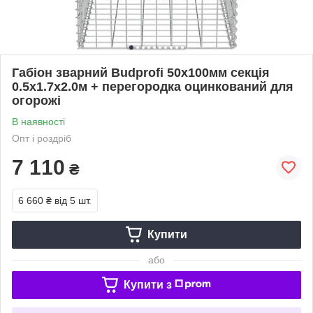
Габіон зварний Budprofi 50х100мм секція
0.5х1.7х2.0м + перегородка оцинкований для
огорожі
В наявності
Опт і роздріб
7 110
₴
6 660 ₴
від 5 шт.
Купити
або
Купити з