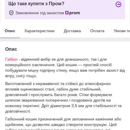
Що таке купити з Пром?
Замовлення під захистом
Опис
Характеристики
Доставка
Оплата
Умови п
Опис
Габіон
- відмінний вибір як для домашнього, так і для
комерційного озеленення. Цей кошик — простий спосіб
побудувати міцну підпірну стінку, якщо вам потрібен захист від
вітру, снігу тощо.
Виготовлений з нержавіючої та стійкої до атмосферних
впливів оцинкованої сталі, габіон дуже стабільний,
довговічний і прослужить багато років. Сітки формували
шляхом зварювання поперечних і поздовжніх дротів на
кожному перетині. Дріт діаметром 3,5 мм для стабільності та
довговічності.
Габіонний кошик призначений для заповнення камінням або
щебенем, що дозволяє швидко створити конструкцію. Цей
габіон оснащений верхньою та нижньою кришками, які