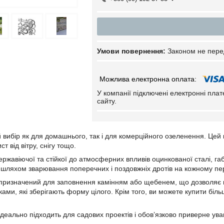
Законом не пере
У компанії підключені електронні пла
сайту.
й вибір як для домашнього, так і для комерційного озеленення. Цей 
т від вітру, снігу тощо.
ржавіючої та стійкої до атмосферних впливів оцинкованої сталі, габ
шляхом зварювання поперечних і поздовжніх дротів на кожному перет
 призначений для заповнення камінням або щебенем, що дозволяє 
ми, які зберігають форму цілого. Крім того, ви можете купити більш
деально підходить для садових проектів і обов’язково приверне уваг