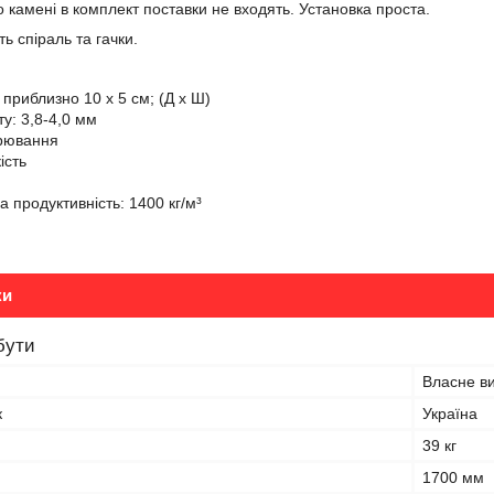
о камені в комплект поставки не входять. Установка проста.
ь спіраль та гачки.
: приблизно 10 x 5 см; (Д x Ш)
у: 3,8-4,0 мм
арювання
ість
 продуктивність: 1400 кг/м³
ки
бути
Власне в
к
Україна
39 кг
1700 мм