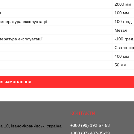
2000 мм
и
100 мм
мпература експлуатації
100 град.
Метал
ература експлуатації
-100 град
Світло-сі
400 мм
50 мм
ля замовлення
+380 (99) 192-57-53
а 10, Івано-Франківськ, Україна
+380 (97) 487-35-39