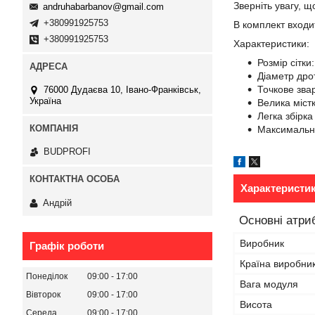
Зверніть увагу, щ
andruhabarbanov@gmail.com
+380991925753
В комплект входит
+380991925753
Характеристики:
Розмір сітки
Діаметр дрот
Точкове зв
76000 Дудаєва 10, Івано-Франківськ,
Україна
Велика містк
Легка збірка
Максимальна
BUDPROFI
Характеристи
Андрій
Основні атри
Виробник
Графік роботи
Країна виробни
Понеділок
09:00
17:00
Вага модуля
Вівторок
09:00
17:00
Висота
Середа
09:00
17:00