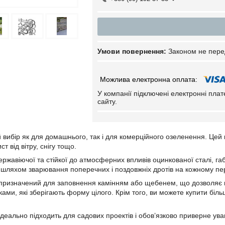
Законом не пере
У компанії підключені електронні пла
сайту.
й вибір як для домашнього, так і для комерційного озеленення. Цей 
т від вітру, снігу тощо.
ржавіючої та стійкої до атмосферних впливів оцинкованої сталі, габ
шляхом зварювання поперечних і поздовжніх дротів на кожному перет
 призначений для заповнення камінням або щебенем, що дозволяє 
ми, які зберігають форму цілого. Крім того, ви можете купити більш
деально підходить для садових проектів і обов’язково приверне уваг