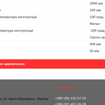
2000 мм
и
100 мм
мпература експлуатації
100 град.
Метал
ература експлуатації
-100 град
Світло-сі
400 мм
50 мм
ля замовлення
+380 (99) 192-57-53
а 10, Івано-Франківськ, Україна
+380 (97) 487-35-39