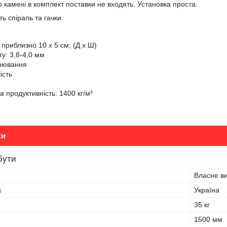
о камені в комплект поставки не входять. Установка проста.
ь спіраль та гачки.
: приблизно 10 x 5 см; (Д x Ш)
у: 3,8-4,0 мм
арювання
ість
 продуктивність: 1400 кг/м³
ки
бути
Власне в
к
Україна
35 кг
1500 мм