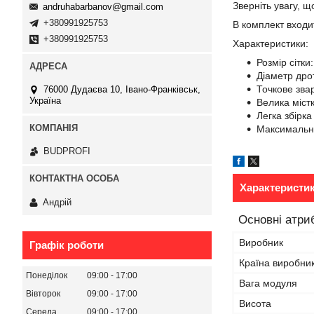
Зверніть увагу, щ
andruhabarbanov@gmail.com
+380991925753
В комплект входит
+380991925753
Характеристики:
Розмір сітки
Діаметр дрот
Точкове зв
76000 Дудаєва 10, Івано-Франківськ,
Україна
Велика містк
Легка збірка
Максимальна
BUDPROFI
Характеристи
Андрій
Основні атри
Виробник
Графік роботи
Країна виробни
Понеділок
09:00
17:00
Вага модуля
Вівторок
09:00
17:00
Висота
Середа
09:00
17:00