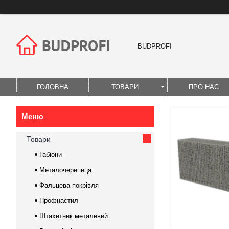
BUDPROFI
ГОЛОВНА
ТОВАРИ
ПРО НАС
Товари
Габіони
Металочерепиця
Фальцева покрівля
Профнастил
Штахетник металевий