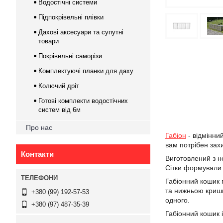
Водостічні системи
Підпокрівельні плівки
Дахові аксесуари та супутні
товари
Покрівельні саморізи
Комплектуючі планки для даху
Колючий дріт
Готові комплекти водостічних
систем від 6м
Про нас
Габіон
- відмінни
вам потрібен захис
Контакти
Виготовлений з не
Сітки формували 
Габіонний кошик
та нижньою кришка
+380 (99) 192-57-53
одного.
+380 (97) 487-35-39
Габіонний кошик і