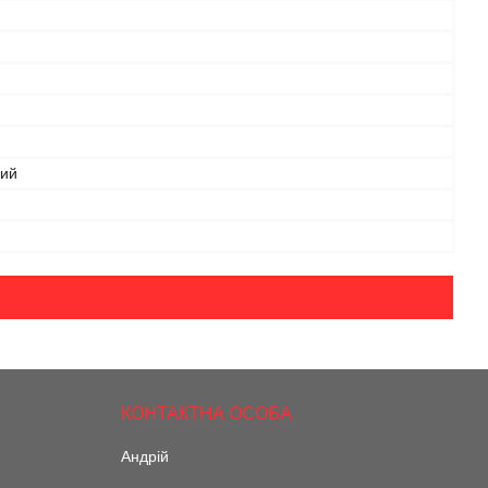
.
рий
Андрій