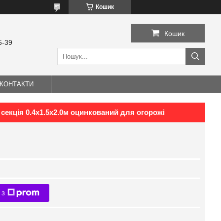
Кошик
Кошик
5-39
КОНТАКТИ
 секція 0.4х1.5х2.0м оцинкований для огорожі
 з