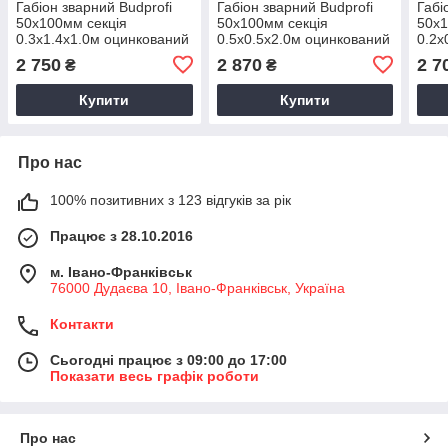
Габіон зварний Budprofi
Габіон зварний Budprofi
Габі
50х100мм секція
50х100мм секція
50х1
0.3х1.4х1.0м оцинкований
0.5х0.5х2.0м оцинкований
0.2х
для огорожі
для огорожі
пере
2 750
2 870
2 7
₴
₴
для 
Купити
Купити
Про нас
100% позитивних з 123 відгуків за рік
Працює з 28.10.2016
м. Івано-Франківськ
76000 Дудаєва 10, Івано-Франківськ, Україна
Контакти
Сьогодні працює з 09:00 до 17:00
Показати весь графік роботи
Про нас