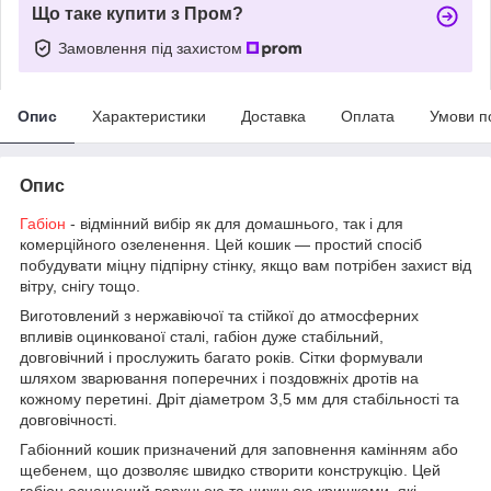
Що таке купити з Пром?
Замовлення під захистом
Опис
Характеристики
Доставка
Оплата
Умови п
Опис
Габіон
- відмінний вибір як для домашнього, так і для
комерційного озеленення. Цей кошик — простий спосіб
побудувати міцну підпірну стінку, якщо вам потрібен захист від
вітру, снігу тощо.
Виготовлений з нержавіючої та стійкої до атмосферних
впливів оцинкованої сталі, габіон дуже стабільний,
довговічний і прослужить багато років. Сітки формували
шляхом зварювання поперечних і поздовжніх дротів на
кожному перетині. Дріт діаметром 3,5 мм для стабільності та
довговічності.
Габіонний кошик призначений для заповнення камінням або
щебенем, що дозволяє швидко створити конструкцію. Цей
габіон оснащений верхньою та нижньою кришками, які