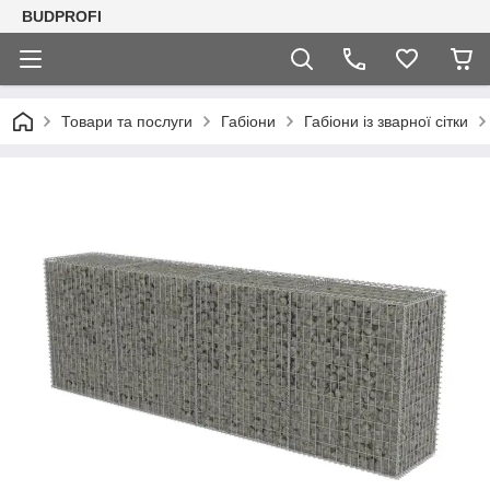
BUDPROFI
Товари та послуги
Габіони
Габіони із зварної сітки