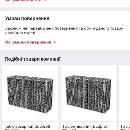
Умови повернення
Законом не передбачено повернення та обмін даного товару
належної якості
Всі умови повернення
Подібні товари компанії
Габіон зварний Budprofi
Габіон зварний Budprofi
Габі