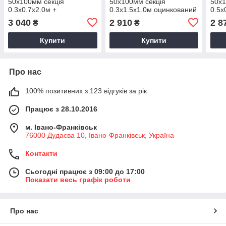
50х100мм секція
50х100мм секція
50х1
0.3х0.7х2.0м +
0.3х1.5х1.0м оцинкований
0.5х
перегородка оцинкований
для огорожі
для 
3 040
2 910
2 8
₴
₴
для огорожі
Купити
Купити
Про нас
100% позитивних з 123 відгуків за рік
Працює з 28.10.2016
м. Івано-Франківськ
76000 Дудаєва 10, Івано-Франківськ, Україна
Контакти
Сьогодні працює з 09:00 до 17:00
Показати весь графік роботи
Про нас