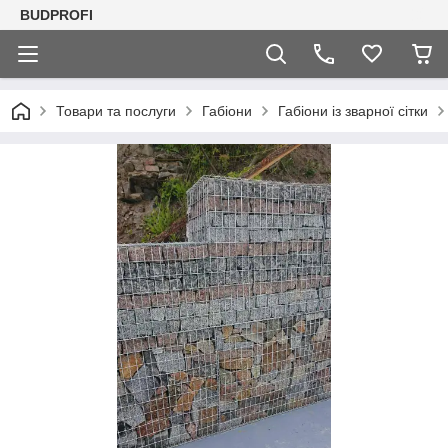
BUDPROFI
Товари та послуги
Габіони
Габіони із зварної сітки