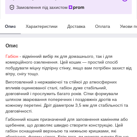
Замовлення під захистом
Опис
Характеристики
Доставка
Оплата
Умови п
Опис
Габіон
- відмінний вибір як для домашнього, так і для
комерційного озеленення. Цей кошик — простий спосіб
побудувати міцну підпірну стінку, якщо вам потрібен захист від
вітру, снігу тощо.
Виготовлений з нержавіючої та стійкої до атмосферних
впливів оцинкованої сталі, габіон дуже стабільний,
довговічний і прослужить багато років. Сітки формували
шляхом зварювання поперечних і поздовжніх дротів на
кожному перетині. Дріт діаметром 3,5 мм для стабільності та
довговічності.
Габіонний кошик призначений для заповнення камінням або
щебенем, що дозволяє швидко створити конструкцію. Цей
габіон оснащений верхньою та нижньою кришками, які
зберігають форму цілого. Крім того, ви можете купити більше