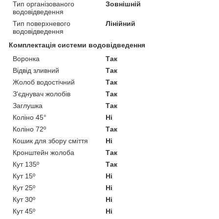
Тип організованого
Зовнішній
водовідведення
Тип поверхневого
Лінійний
водовідведення
Комплектація системи водовідведення
Воронка
Так
Відвід зливний
Так
Жолоб водостічний
Так
З'єднувач жолобів
Так
Заглушка
Так
Коліно 45°
Ні
Коліно 72º
Так
Кошик для збору сміття
Ні
Кронштейн жолоба
Так
Кут 135º
Так
Кут 15º
Ні
Кут 25º
Ні
Кут 30º
Ні
Кут 45º
Ні