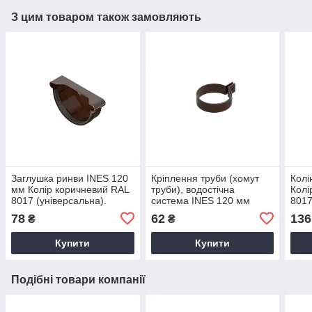
З цим товаром також замовляють
Заглушка ринви INES 120
Кріплення труби (хомут
Колі
мм Колір коричневий RAL
труби), водостічна
Колі
8017 (універсальна).
система INES 120 мм
8017
Колір коричневий RAL
78
62
136
₴
₴
8017.
Купити
Купити
Подібні товари компанії