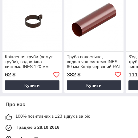
Кріплення труби (хомут
Труба водостічна,
З'єд
труби), водостічна
водостічна система INES
труб
система INES 120 мм
80 мм Колір червоний RAL
сист
Колір коричневий RAL
3011.
RAL 
62
382
111
₴
₴
8017.
Купити
Купити
Про нас
100% позитивних з 123 відгуків за рік
Працює з 28.10.2016