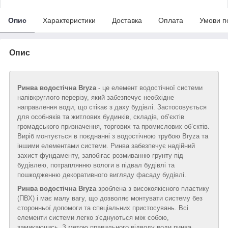
Опис
Характеристики
Доставка
Оплата
Умови п
Опис
Ринва водостічна Bryza
- це елемент водостічної системи
напівкруглого перерізу, який забезпечує необхідне
направлення води, що стікає з даху будівлі. Застосовується
для особняків та житлових будинків, складів, об’єктів
громадського призначення, торгових та промислових об’єктів.
Виріб монтується в поєднанні з водостічною трубою Bryza та
іншими елементами системи. Ринва забезпечує надійний
захист фундаменту, запобігає розмиванню грунту під
будівлею, потраплянню вологи в підвал будівлі та
пошкодженню декоративного вигляду фасаду будівлі.
Ринва водостічна Bryza
зроблена з високоякісного пластику
(ПВХ) і має малу вагу, що дозволяє монтувати систему без
сторонньої допомоги та спеціальних пристосувань. Всі
елементи системи легко з'єднуються між собою,
замикаючись. З метою правильного відводу води ринва