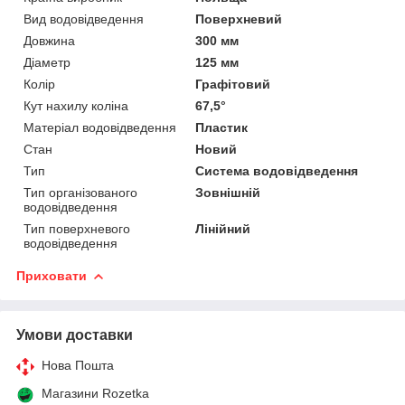
Вид водовідведення
Поверхневий
Довжина
300 мм
Діаметр
125 мм
Колір
Графітовий
Кут нахилу коліна
67,5°
Матеріал водовідведення
Пластик
Стан
Новий
Тип
Система водовідведення
Тип організованого
Зовнішній
водовідведення
Тип поверхневого
Лінійний
водовідведення
Приховати
Умови доставки
Нова Пошта
Магазини Rozetka