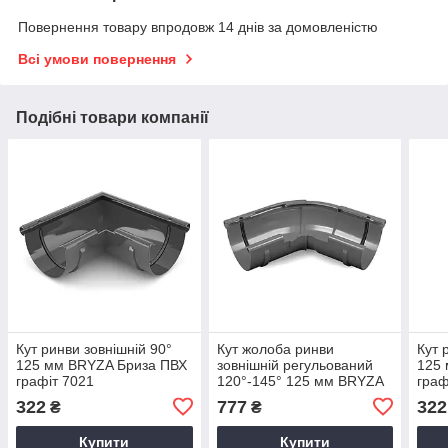
Повернення товару впродовж 14 днів за домовленістю
Всі умови повернення
Подібні товари компанії
Кут ринви зовнішній 90°
Кут жолоба ринви
Кут 
125 мм BRYZA Бриза ПВХ
зовнішній регульований
125
графіт 7021
120°-145° 125 мм BRYZA
граф
Бриза ПВХ графіт 7021
322
777
322
₴
₴
Купити
Купити