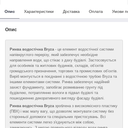
Опис
Характеристики
Доставка
Оплата
Умови п
Опис
Ринва водостічна Bryza
- це елемент водостічної системи
напівкруглого перерізу, який забезпечує необхідне
направлення води, що стікає з даху будівлі. Застосовується
для особняків та житлових будинків, складів, об’єктів
громадського призначення, торгових та промислових об’єктів.
Виріб монтується в поєднанні з водостічною трубою Bryza та
іншими елементами системи. Ринва забезпечує надійний
захист фундаменту, запобігає розмиванню грунту під
будівлею, потраплянню вологи в підвал будівлі та
пошкодженню декоративного вигляду фасаду будівлі.
Ринва водостічна Bryza
зроблена з високоякісного пластику
(ПВХ) і має малу вагу, що дозволяє монтувати систему без
сторонньої допомоги та спеціальних пристосувань. Всі
елементи системи легко з'єднуються між собою,
замикаючись. З метою правильного відводу води ринва