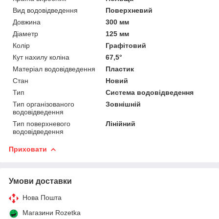
Вид водовідведення
Поверхневий
Довжина
300 мм
Діаметр
125 мм
Колір
Графітовий
Кут нахилу коліна
67,5°
Матеріал водовідведення
Пластик
Стан
Новий
Тип
Система водовідведення
Тип організованого
Зовнішній
водовідведення
Тип поверхневого
Лінійний
водовідведення
Приховати
Умови доставки
Нова Пошта
Магазини Rozetka