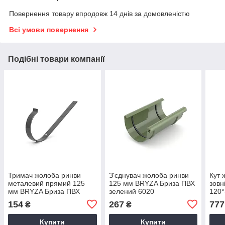
Повернення товару впродовж 14 днів за домовленістю
Всі умови повернення
Подібні товари компанії
Тримач жолоба ринви
З'єднувач жолоба ринви
Кут 
металевий прямий 125
125 мм BRYZA Бриза ПВХ
зовн
мм BRYZA Бриза ПВХ
зелений 6020
120°
графіт 7021
Бриз
154
267
777
₴
₴
Купити
Купити