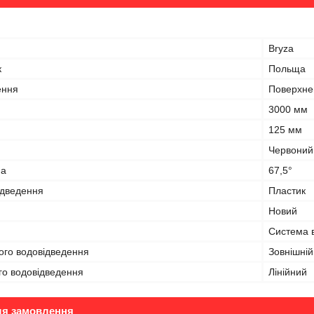
Bryza
к
Польща
ення
Поверхне
3000 мм
125 мм
Червоний
на
67,5°
ідведення
Пластик
Новий
Система 
ого водовідведення
Зовнішній
го водовідведення
Лінійний
ля замовлення