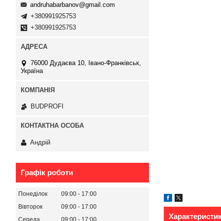
andruhabarbanov@gmail.com
+380991925753
+380991925753
76000 Дудаєва 10, Івано-Франківськ,
Україна
BUDPROFI
Андрій
Графік роботи
Понеділок
09:00
17:00
Вівторок
09:00
17:00
Характеристи
Середа
09:00
17:00