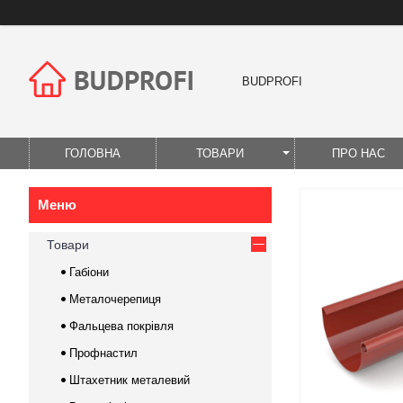
BUDPROFI
ГОЛОВНА
ТОВАРИ
ПРО НАС
Товари
Габіони
Металочерепиця
Фальцева покрівля
Профнастил
Штахетник металевий