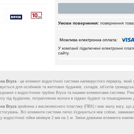
повернення това
У компанії підключені електронні пла
сайту.
чна Bryza
- це елемент водостічної системи напівкруглого перерізу, який
овується для особняків та житлових будинків, складів, об’єктів громадськ
єднанні з водостічною трубою Bryza та іншими елементами системи. Рин
ту під будівлею, потраплянню вологи в підвал будівлі та пошкодженню 
чна Bryza
зроблена з високоякісного пластику (ПВХ) і має малу вагу, що
стосувань. Всі елементи системи легко з'єднуються між собою, замикаю
у водостічної лійки мінімум 2 мм на 1 м. Зміни довжини елемента комп