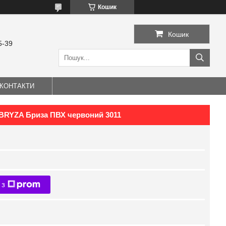
Кошик
Кошик
5-39
КОНТАКТИ
 BRYZA Бриза ПВХ червоний 3011
 з