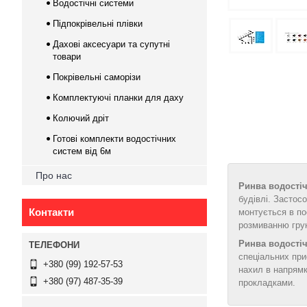
Водостічні системи
Підпокрівельні плівки
Дахові аксесуари та супутні
товари
Покрівельні саморізи
Комплектуючі планки для даху
Колючий дріт
Готові комплекти водостічних
систем від 6м
Про нас
Ринва водості
будівлі. Застос
Контакти
монтується в по
розмиванню грун
Ринва водості
спеціальних при
+380 (99) 192-57-53
нахил в напрямк
+380 (97) 487-35-39
прокладками.