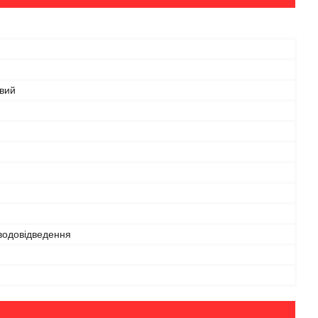
вий
водовідведення